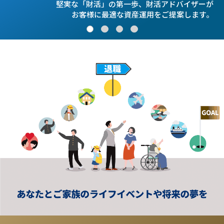
専門家のアドバイスをもとに事前に
堅実な「財活」の第一歩、
差異を解消する仕組み
納税が可能か否かを分析し、
対処する事で、価値とと
財活アドバイザーが
などを用いて、
お客様に最適な
もに想いも
複雑な条件も
事前の対策を可能にします。
伝わる相続を可能にします。
資産運用をご提案します。
円満に解決します。