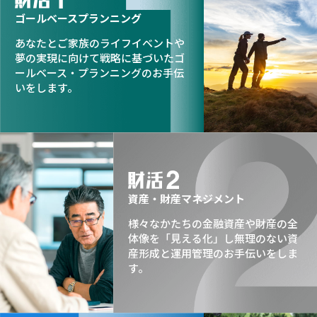
ゴールベースプランニング
あなたとご家族のライフイベントや
夢の実現に向けて戦略に基づいた
ゴ
ールベース・プランニングの
お手伝
いをします。
資産・財産マネジメント
様々なかたちの金融資産や
財産の全
体像を「見える化」し
無理のない資
産形成と運用管理の
お手伝いをしま
す。