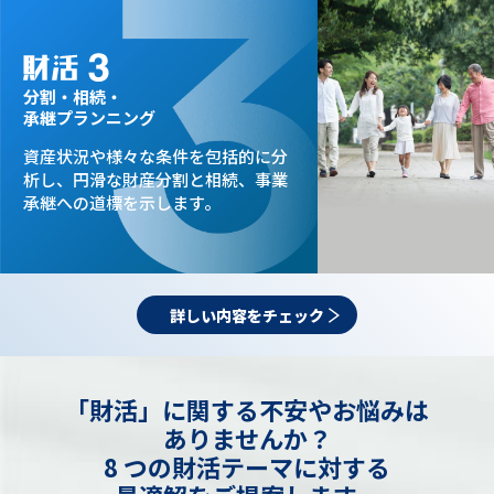
分割・相続・
承継プランニング
資産状況や様々な条件を
包括的に分
析し、
円滑な財産分割と相続、
事業
承継への道標を示します。
詳しい内容をチェック
「財活」に関する不安やお悩みは
ありませんか？
8 つの財活テーマに対する