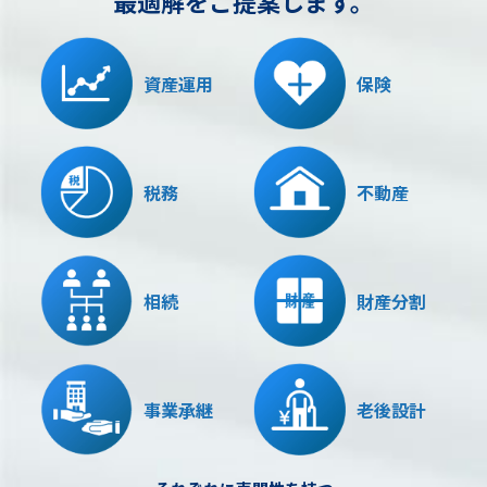
最適解をご提案します。
資産運用
保険
税務
不動産
相続
財産分割
事業承継
老後設計