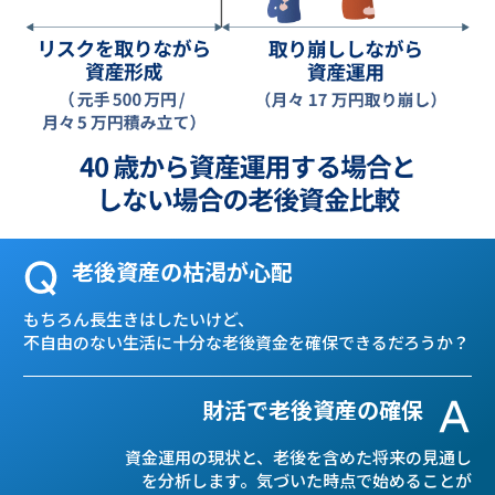
老後資産の枯渇が心配
相続税対策が不安
分割が困難な資産のお悩み
財産処理の適正時期とは
もちろん長生きはしたいけど、
自分にもしものことがあった
日本人の総資産の約半分は
もし認知症になったら、
場合、
不自由のない生活に十分な老後
残された家族は相続税で
不動産など分割が困難なもの。
保有する財産は
処分できるのだろうか？
苦しまないだろうか？
資金を確保できるだろうか？
皆が納得の相続のかたちとは？
財活で財産処理の最適化
財活で老後資産の確保
財活で安心の税務対策
財活で円満な財産分割
金融資産や財産の譲渡・売買には、
資金運用の現状と、老後を含めた
税額を減らす可能性の試算と共に
本人の意思決定が必要な
将来の見通し
専門家の的確なアドバイスにより
を分析します。
相続人別にそれぞれが引き継いだ
気づいた時点で始めることが
ので
処分できなくなります。
分割財産の
財産で