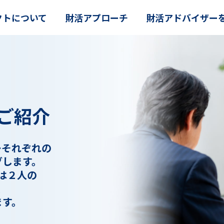
クトについて
財活アプローチ
財活アドバイザー
ご紹介
ーそれぞれの
グします。
は２人の
、
ます。