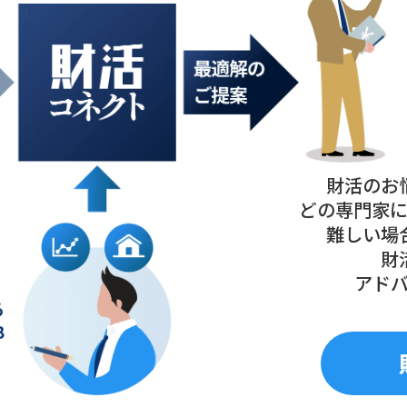
財活のお
どの専門家
難しい場
財
アド